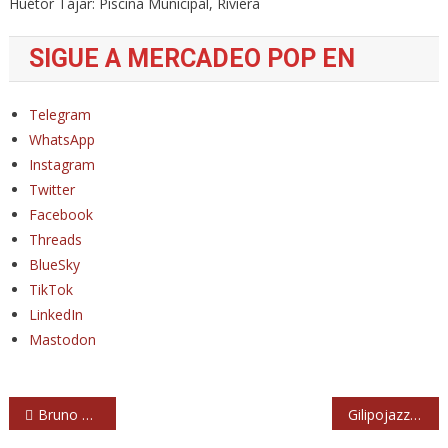
Huétor Tájar: Piscina Municipal, Riviera
SIGUE A MERCADEO POP EN
Telegram
WhatsApp
Instagram
Twitter
Facebook
Threads
BlueSky
TikTok
LinkedIn
Mastodon
Navegación
Bruno Mars publica ‘I Just might’, nuevo single que parece que siempre existió y ese es su don
Gilipojazz: “No tenemos un gran número de escuchas pero, irónicamente, todos los conciertos que damos están llenos”
de