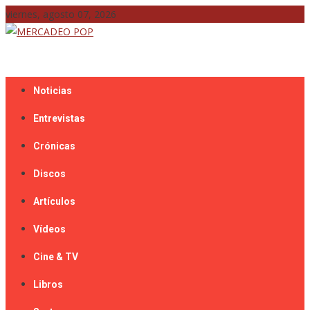
Skip
viernes, agosto 07, 2026
to
content
Mercadeo Pop es todo información musical
MERCADEO POP
Noticias
Entrevistas
Crónicas
Discos
Artículos
Vídeos
Cine & TV
Libros