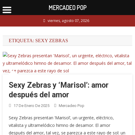
MERCADEO POP
Skip
viernes, agosto 07, 2026
to
content
ETIQUETA:
SEXY ZEBRAS
Sexy Zebras y ‘Marisol’: amor
después del amor
17 De Enero De 2025
Mercadeo Pop
Sexy Zebras presentan ‘Marisol’, un urgente, eléctrico,
vitalista y ultramelódico himno de desamor. El amor
después del amor, tal vez, se parezca a este rayo de sol: un