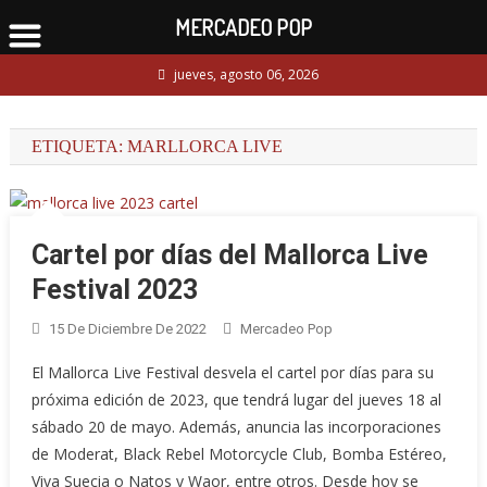
MERCADEO POP
Skip
jueves, agosto 06, 2026
to
content
ETIQUETA:
MARLLORCA LIVE
Cartel por días del Mallorca Live
Festival 2023
15 De Diciembre De 2022
Mercadeo Pop
El Mallorca Live Festival desvela el cartel por días para su
próxima edición de 2023, que tendrá lugar del jueves 18 al
sábado 20 de mayo. Además, anuncia las incorporaciones
de Moderat, Black Rebel Motorcycle Club, Bomba Estéreo,
Viva Suecia o Natos y Waor, entre otros. Desde hoy se