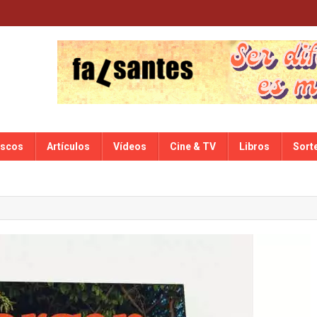
iscos
Artículos
Vídeos
Cine & TV
Libros
Sort