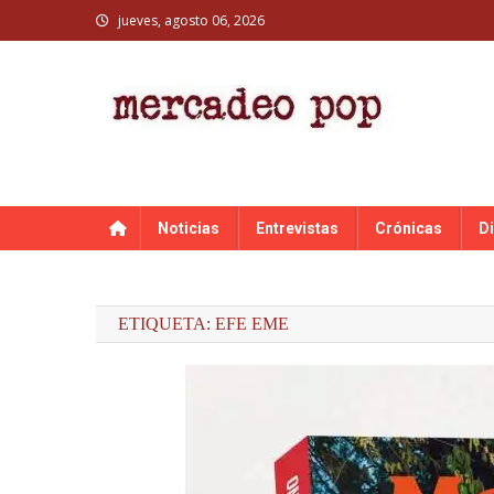
Skip
jueves, agosto 06, 2026
to
content
MERCADEO POP
Mercadeo Pop es todo información musical
Noticias
Entrevistas
Crónicas
D
ETIQUETA:
EFE EME