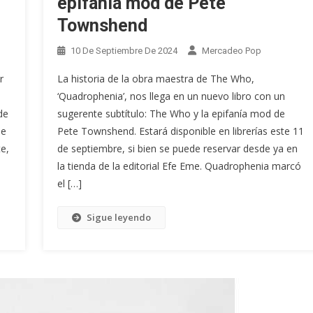
epifanía mod de Pete
Townshend
10 De Septiembre De 2024
Mercadeo Pop
r
La historia de la obra maestra de The Who,
‘Quadrophenia’, nos llega en un nuevo libro con un
de
sugerente subtítulo: The Who y la epifanía mod de
ue
Pete Townshend. Estará disponible en librerías este 11
e,
de septiembre, si bien se puede reservar desde ya en
la tienda de la editorial Efe Eme. Quadrophenia marcó
el […]
Sigue leyendo